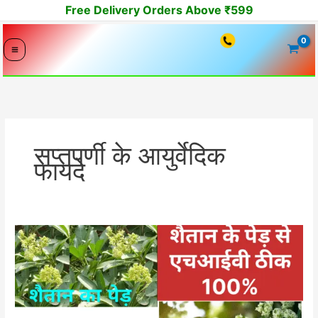
Skip
Free Delivery Orders Above ₹599
to
content
सप्तपर्णी के आयुर्वेदिक
फायदे
सप्तपर्णी
के
आयुर्वेदा
में
फायदे,
नुकसान