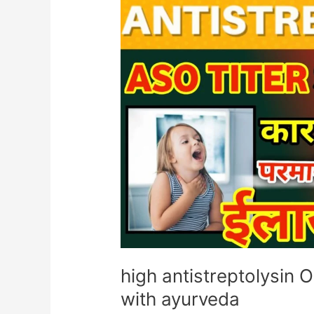
high
antistreptolysin
O
(aso
titer)
permanent
cure
with
ayurveda
high antistreptolysin 
with ayurveda