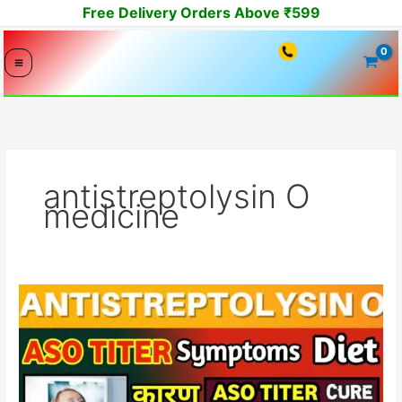
Skip
Free Delivery Orders Above ₹599
to
content
antistreptolysin O
medicine
high
antistreptolysin
O
(aso
titer)
permanent