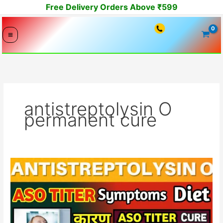
Skip
Free Delivery Orders Above ₹599
to
content
antistreptolysin O
permanent cure
high
antistreptolysin
O
(aso
titer)
permanent