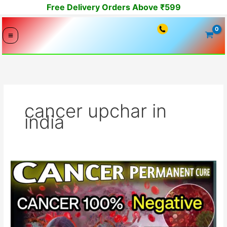
Skip
Free Delivery Orders Above ₹599
to
content
cancer upchar in
india
Ayurvedic
treatment
for
cancer
diseases
complete