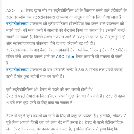
ASO Titer टेस्‍ट ख़ास तौर पर स्ट्रेप्टोलिसिन ओ के खिलाफ बनने वाले एंटीबॉडी के
स्तर की जांच कर स्ट्रेप्टोकोक्कस संक्रमण का मालूम करने के लिए किया जाता है।
स्ट्रेप्टोकोक्कस
संक्रमण को एंटीबायोटिक्‍स (बैक्‍टीरिया पैदा करने वाले संक्रमण को
मारने वाले) की मदद करने में आसानी को कंट्रोल किया जा सकता है। इससेभी मामले
सामने आ सकते हैं, जिसमें लक्षण नजर न आने की वजह से इलाज देर से शुरू हुआ हो
और स्ट्रेप्टोकोक्कल संक्रमण होने के बाद परेशानी बढ़ गई हों।
स्ट्रेप्टोकोक्कल के बाद बैक्‍टीरियल एंडोकार्डिटिस, ग्लोमेरूलोनेफ्राइटिस और रूमेटिक
फीवर जैसे अलामत सामने आने पर
ASO Titer
टेस्‍ट करवाने की मशवरा दी जाती
है।
स्ट्रेप्टोकोक्कस
संक्रमण के बाद एंटीबॉडी शरीर में 3या 8 सप्ताह तक सबसे ज्‍यादा
रहते हैं और कुछ महीनों तक बने रहते हैं।
एंटी स्ट्रेप्टोलिसिन ओ, टेस्‍ट से पहले की क्या तैयारी होती हैं?
टेस्‍ट से पहले तैयारी के लिए डॉक्‍टर आपको कुछ हिदायत दे सकते हैं। टेस्‍ट से पहले
6 घंटे तक भूखे रहने के लिए कहा जा सकता है।
टेस्‍ट से पहले कुछ दवाओं का खाने के लिए भी कहा जा सकता है। हालांकि, डॉक्‍टर से
पूछे बिना आपको किसी दवा को लेना बंद नहीं करना है। टेस्‍ट से पहले एंटीबायोटिक
लेना टेस्‍ट के रिजल्‍ट को काफी असर करता है, इसलिए डॉक्‍टर से हुक्म किए बिना