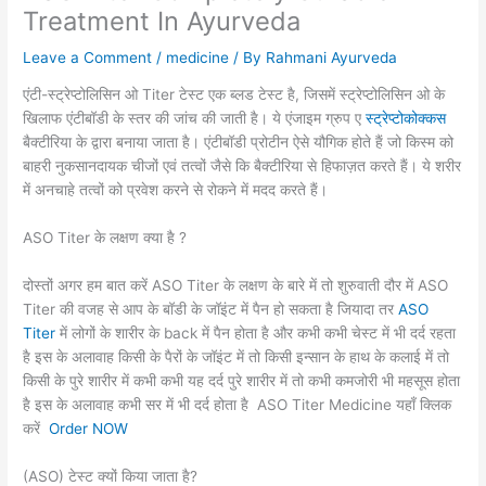
Treatment In Ayurveda
Leave a Comment
/
medicine
/ By
Rahmani Ayurveda
एंटी-स्ट्रेप्टोलिसिन ओ Titer टेस्‍ट एक ब्‍लड टेस्‍ट है, जिसमें स्‍ट्रेप्‍टोलिसिन ओ के
खिलाफ एंटीबॉडी के स्‍तर की जांच की जाती है। ये एंजाइम ग्रुप ए
स्‍ट्रेप्‍टोकोक्‍कस
बैक्टीरिया के द्वारा बनाया जाता है। एंटीबॉडी प्रोटीन ऐसे यौगिक होते हैं जो किस्म को
बाहरी नुकसानदायक चीजों एवं तत्‍वों जैसे कि बैक्‍टीरिया से हिफाज़त करते हैं। ये शरीर
में अनचाहे तत्‍वों को प्रवेश करने से रोकने में मदद करते हैं।
ASO Titer के लक्षण क्या है ?
दोस्तों अगर हम बात करें ASO Titer के लक्षण के बारे में तो शुरुवाती दौर में ASO
Titer की वजह से आप के बॉडी के जॉइंट में पैन हो सकता है जियादा तर
ASO
Titer
में लोगों के शारीर के back में पैन होता है और कभी कभी चेस्ट में भी दर्द रहता
है इस के अलावाह किसी के पैरों के जॉइंट में तो किसी इन्सान के हाथ के कलाई में तो
किसी के पुरे शारीर में कभी कभी यह दर्द पुरे शारीर में तो कभी कमजोरी भी महसूस होता
है इस के अलावाह कभी सर में भी दर्द होता है ASO Titer Medicine यहाँ क्लिक
करें
Order NOW
(ASO) टेस्‍ट क्यों किया जाता है?